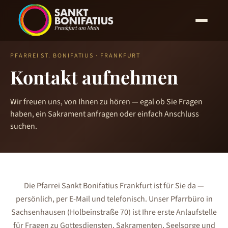
PFARREI ST. BONIFATIUS · FRANKFURT
Kontakt aufnehmen
Wir freuen uns, von Ihnen zu hören — egal ob Sie Fragen
haben, ein Sakrament anfragen oder einfach Anschluss
suchen.
Die Pfarrei Sankt Bonifatius Frankfurt ist für Sie da —
persönlich, per E-Mail und telefonisch. Unser Pfarrbüro in
Sachsenhausen (Holbeinstraße 70) ist Ihre erste Anlaufstelle
für Fragen zu Gottesdiensten, Sakramenten, Seelsorge und