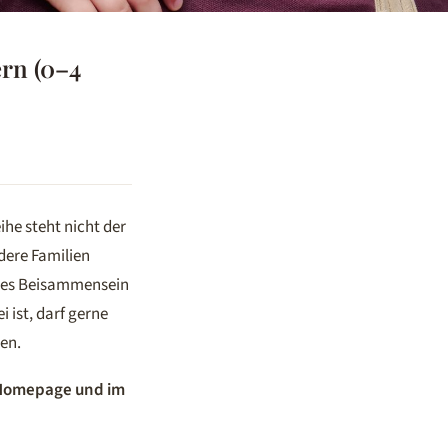
ern (0–4
he steht nicht der
ndere Familien
ches Beisammensein
 ist, darf gerne
en.
r Homepage und im