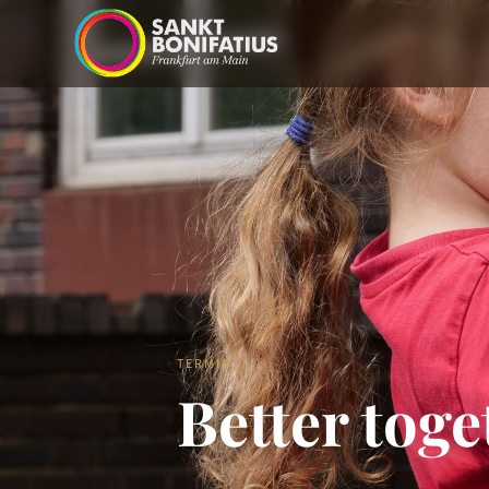
TERMIN
Better toge