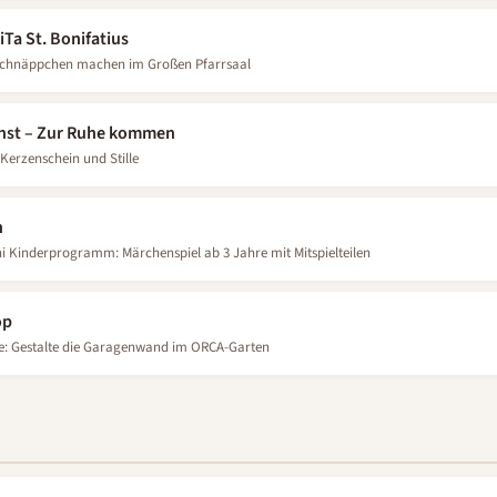
Ta St. Bonifatius
, Schnäppchen machen im Großen Pfarrsaal
enst – Zur Ruhe kommen
Kerzenschein und Stille
n
i Kinderprogramm: Märchenspiel ab 3 Jahre mit Mitspielteilen
op
he: Gestalte die Garagenwand im ORCA-Garten