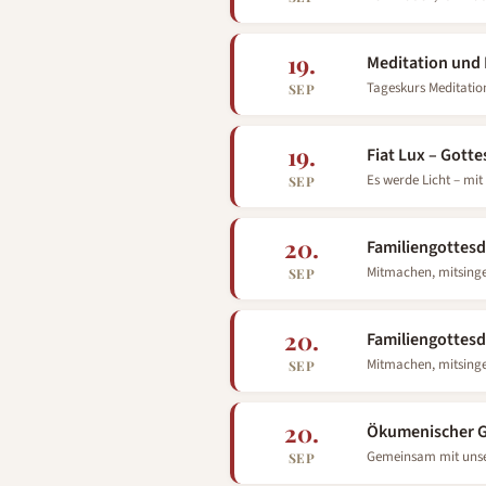
19.
Meditation und
Tageskurs Meditati
SEP
19.
Fiat Lux – Gott
Es werde Licht – m
SEP
20.
Familiengottesd
Mitmachen, mitsinge
SEP
20.
Familiengottesdi
Mitmachen, mitsinge
SEP
20.
Ökumenischer G
Gemeinsam mit uns
SEP