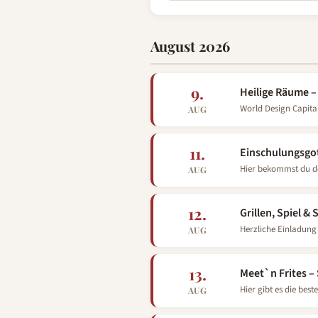
August 2026
9.
Heilige Räume –
World Design Capita
AUG
11.
Einschulungsgo
Hier bekommst du de
AUG
12.
Grillen, Spiel &
Herzliche Einladung
AUG
Groß und Klein.
13.
Meet`n Frites 
Hier gibt es die be
AUG