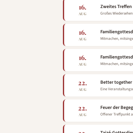
16.
Zweites Treffe
Großes Wiedersehen i
AUG
16.
Familiengottesd
Mitmachen, mitsinge
AUG
16.
Familiengottesdi
Mitmachen, mitsinge
AUG
22.
Better together
Eine Veranstaltungsr
AUG
22.
Feuer der Begeg
Offener Treffpunkt a
AUG
Taizé-Gottesdi