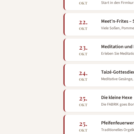
Start in den Firmkurs
OKT
22.
Meet’n-Frites –
Viele Soßen, Pomm
OKT
23.
Meditation und
Erleben Sie Meditati
OKT
neue Energie.
24.
Taizé-Gottesdi
Meditative Gesänge, 
OKT
25.
Die kleine Hexe
Die FABRIK goes Bo
OKT
25.
Pfeifenfeuerwer
Traditionelles Orge
OKT