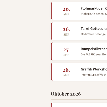
26.
Flohmarkt der Ki
Stöbern, feilschen
SEP
26.
Taizé-Gottesdi
Meditative Gesänge, 
SEP
27.
Rumpelstilzche
Die FABRIK goes Bon
SEP
28.
Graffiti Worksh
Interkulturelle Woc
SEP
Oktober 2026