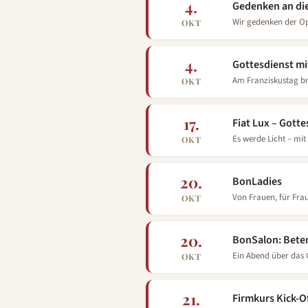
4.
Gedenken an die
Wir gedenken der Op
OKT
4.
Gottesdienst mi
Am Franziskustag bri
OKT
17.
Fiat Lux – Gott
Es werde Licht – mit
OKT
20.
BonLadies
Von Frauen, für Fra
OKT
20.
BonSalon: Beten
Ein Abend über das G
OKT
21.
Firmkurs Kick-O