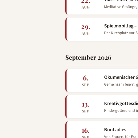
22.
Meditative Gesänge, 
AUG
29.
Spielmobiltag –
Der Kirchplatz vor S
AUG
September 2026
6.
Ökumenischer G
SEP
13.
Kreativgottesdi
Kindergottesdienst i
SEP
16.
BonLadies
Von Frauen, für Fra
SEP