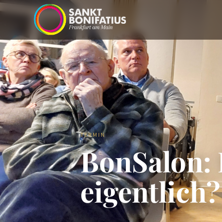
TERMIN
BonSalon: 
eigentlich?