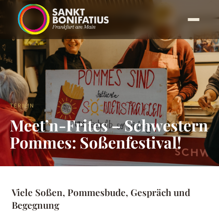
TERMIN
Meet’n-Frites – Schwestern
Pommes: Soßenfestival!
Viele Soßen, Pommesbude, Gespräch und
Begegnung